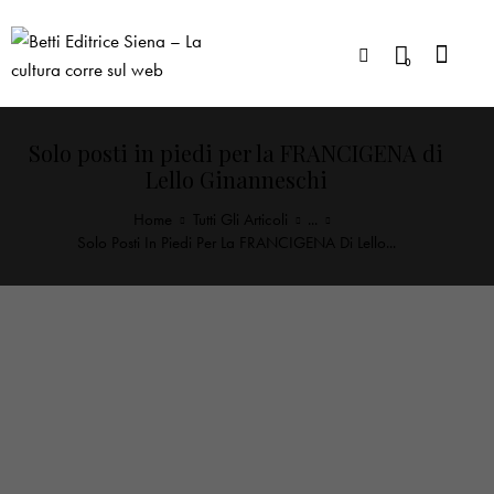
0
Solo posti in piedi per la FRANCIGENA di
Lello Ginanneschi
Home
Tutti Gli Articoli
...
Solo Posti In Piedi Per La FRANCIGENA Di Lello...