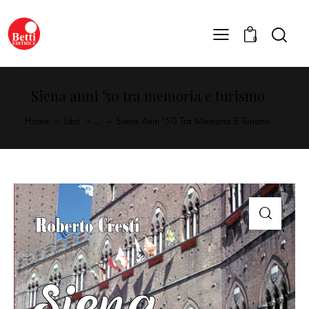
0
Siena anni ’50 tra memoria e turismo
Home
Libri
...
Siena Anni ’50 Tra Memoria E Turismo