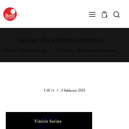
0
Un libro alla settimana presenta…
Home
Tutti Gli Articoli
...
Un Libro Alla Settimana Presenta…
BETTI EDITRICE
LUCA
5 Febbraio 2013