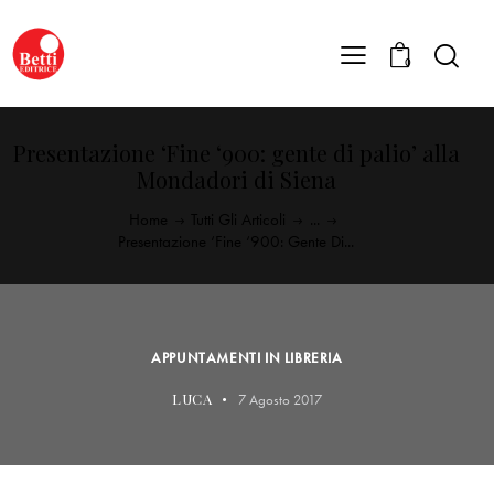
0
Presentazione ‘Fine ‘900: gente di palio’ alla
Mondadori di Siena
Home
Tutti Gli Articoli
...
Presentazione ‘Fine ‘900: Gente Di...
APPUNTAMENTI IN LIBRERIA
LUCA
7 Agosto 2017