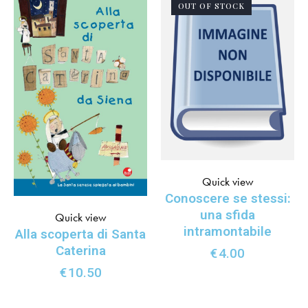
OUT OF STOCK
Quick view
Conoscere se stessi:
una sfida
Quick view
intramontabile
Alla scoperta di Santa
Caterina
€
4.00
€
10.50