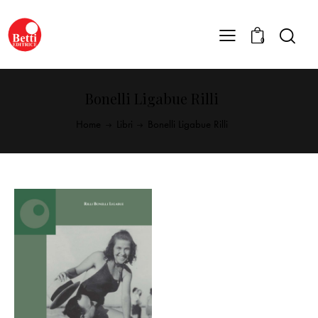
0
Bonelli Ligabue Rilli
Home
Libri
Bonelli Ligabue Rilli