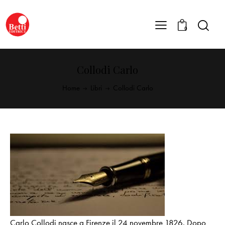
0
Collodi Carlo
Home
Libri
Collodi Carlo
Carlo Collodi nasce a Firenze il 24 novembre 1826. Dopo