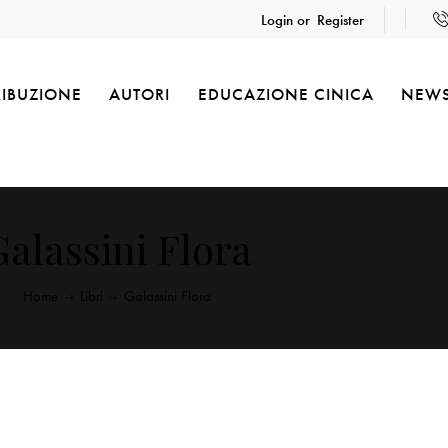
Login or
Register
RIBUZIONE
AUTORI
EDUCAZIONE CINICA
NEW
Galassini Flora
Home
Libri
Galassini Flora