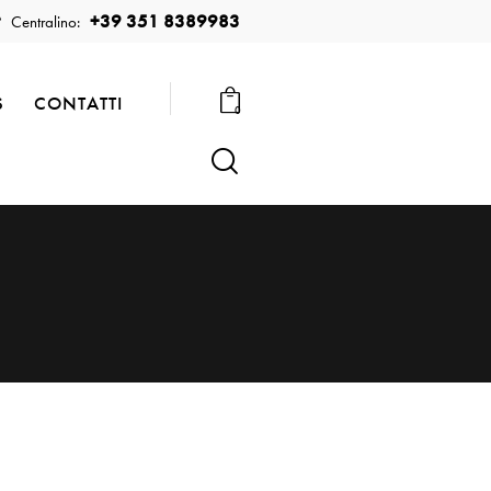
+39 351 8389983
Centralino:
S
CONTATTI
0