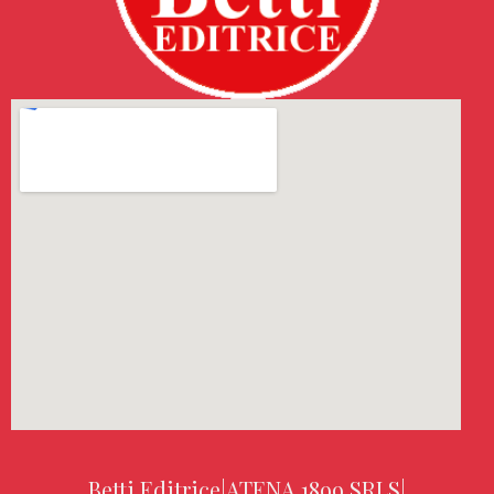
Betti Editrice
|
ATENA 1899 SRLS
|