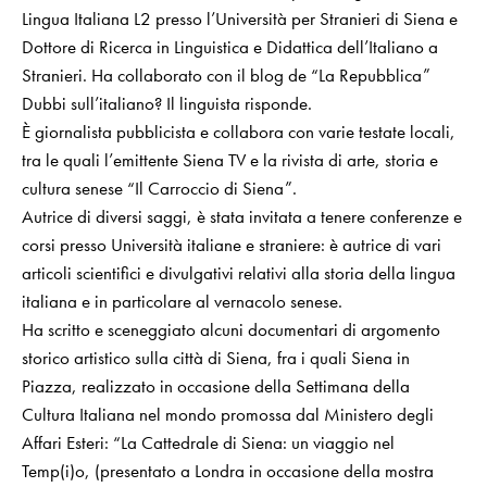
Lingua Italiana L2 presso l’Università per Stranieri di Siena e
Dottore di Ricerca in Linguistica e Didattica dell’Italiano a
Stranieri. Ha collaborato con il blog de “La Repubblica”
Dubbi sull’italiano? Il linguista risponde.
È giornalista pubblicista e collabora con varie testate locali,
tra le quali l’emittente Siena TV e la rivista di arte, storia e
cultura senese “Il Carroccio di Siena”.
Autrice di diversi saggi, è stata invitata a tenere conferenze e
corsi presso Università italiane e straniere: è autrice di vari
articoli scientifici e divulgativi relativi alla storia della lingua
italiana e in particolare al vernacolo senese.
Ha scritto e sceneggiato alcuni documentari di argomento
storico artistico sulla città di Siena, fra i quali Siena in
Piazza, realizzato in occasione della Settimana della
Cultura Italiana nel mondo promossa dal Ministero degli
Affari Esteri: “La Cattedrale di Siena: un viaggio nel
Temp(i)o, (presentato a Londra in occasione della mostra