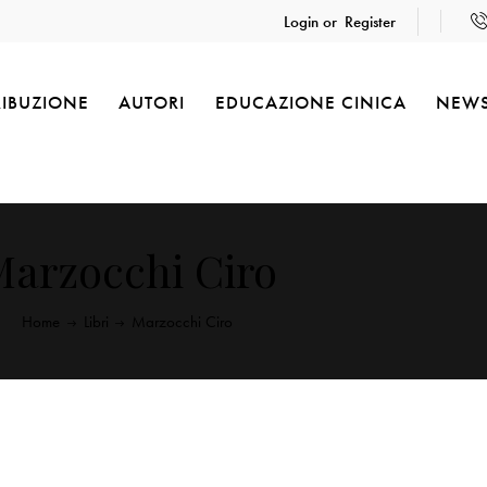
Login or
Register
RIBUZIONE
AUTORI
EDUCAZIONE CINICA
NEW
arzocchi Ciro
Home
Libri
Marzocchi Ciro