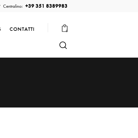
+39 351 8389983
Centralino:
S
CONTATTI
0