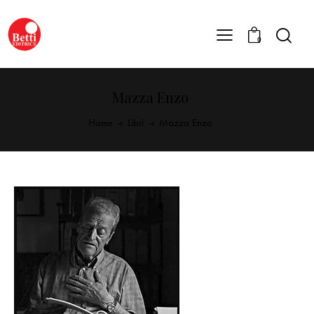
0
Mazza Enzo
Home
Libri
Mazza Enzo