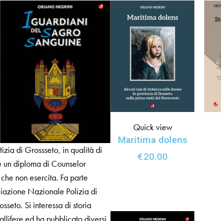
Quick view
Maritima dolens
izia di Grossseto, in qualità di
€
20.00
e un diploma di Counselor
 che non esercita. Fa parte
iazione Nazionale Polizia di
sseto. Si interessa di storia
llifere ed ha pubblicato diversi