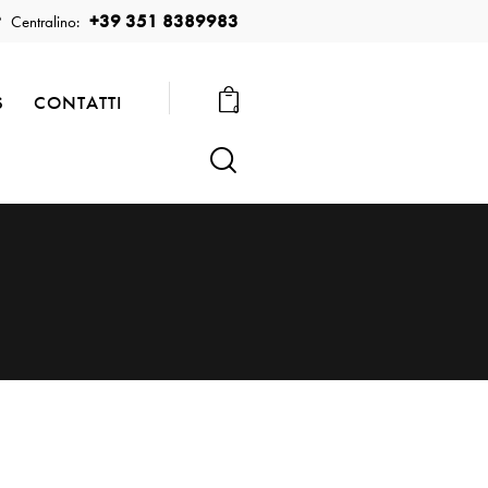
+39 351 8389983
Centralino:
S
CONTATTI
0