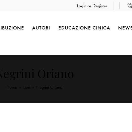
Login or
Register
RIBUZIONE
AUTORI
EDUCAZIONE CINICA
NEW
Negrini Oriano
Home
Libri
Negrini Oriano