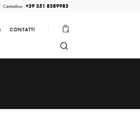
+39 351 8389983
Centralino:
S
CONTATTI
0