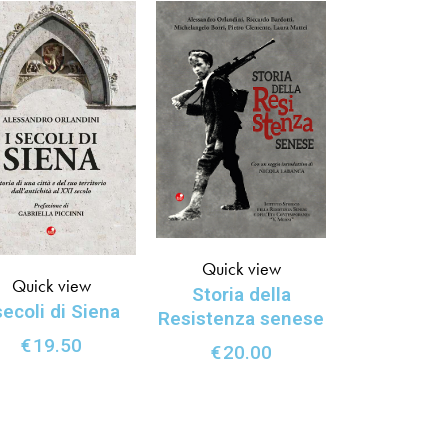
Quick view
Quick view
Storia della
secoli di Siena
Resistenza senese
€
19.50
€
20.00