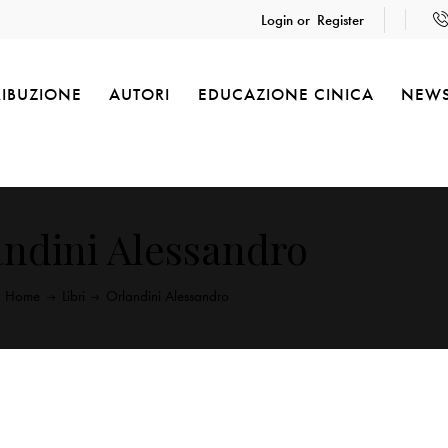
Login or
Register
RIBUZIONE
AUTORI
EDUCAZIONE CINICA
NEW
andini Alessandro
Home
Libri
Orlandini Alessandro