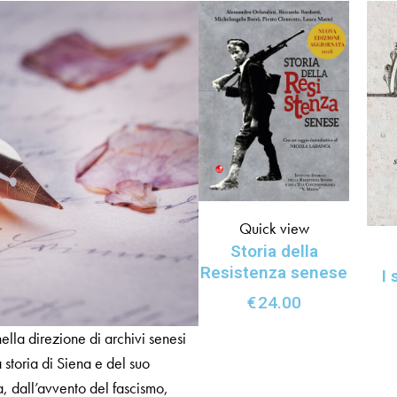
Quick view
Storia della
Resistenza senese
I 
€
24.00
lla direzione di archivi senesi
storia di Siena e del suo
a, dall’avvento del fascismo,