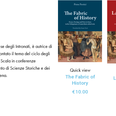
e degli Intronati, è autrice di
ntato il tema del ciclo degli
a Scala in conferenze
mento di Scienze Storiche e dei
Quick view
iena.
The Fabric of
L
History
€
10.00