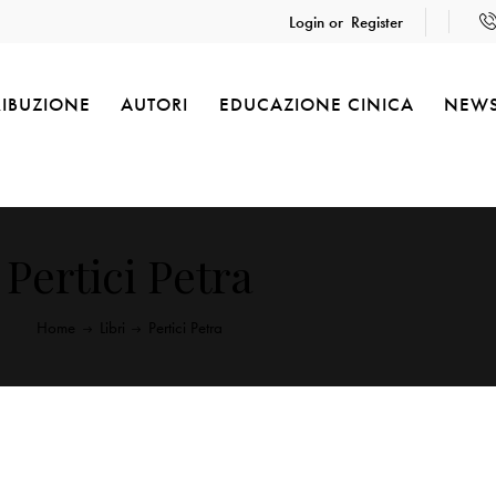
Login or
Register
RIBUZIONE
AUTORI
EDUCAZIONE CINICA
NEW
Pertici Petra
Home
Libri
Pertici Petra