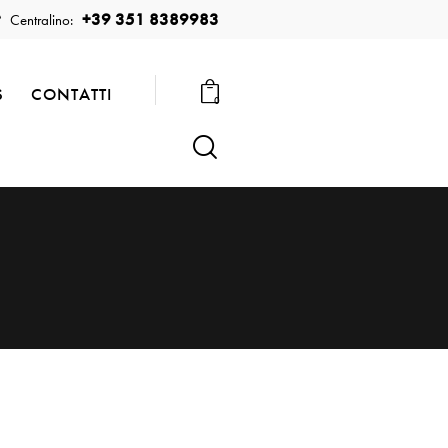
+39 351 8389983
Centralino:
S
CONTATTI
0