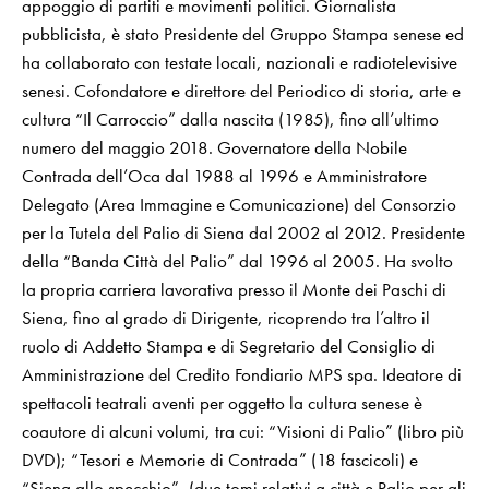
appoggio di partiti e movimenti politici. Giornalista
pubblicista, è stato Presidente del Gruppo Stampa senese ed
ha collaborato con testate locali, nazionali e radiotelevisive
senesi. Cofondatore e direttore del Periodico di storia, arte e
cultura “Il Carroccio” dalla nascita (1985), fino all’ultimo
numero del maggio 2018. Governatore della Nobile
Contrada dell’Oca dal 1988 al 1996 e Amministratore
Delegato (Area Immagine e Comunicazione) del Consorzio
per la Tutela del Palio di Siena dal 2002 al 2012. Presidente
della “Banda Città del Palio” dal 1996 al 2005. Ha svolto
la propria carriera lavorativa presso il Monte dei Paschi di
Siena, fino al grado di Dirigente, ricoprendo tra l’altro il
ruolo di Addetto Stampa e di Segretario del Consiglio di
Amministrazione del Credito Fondiario MPS spa. Ideatore di
spettacoli teatrali aventi per oggetto la cultura senese è
coautore di alcuni volumi, tra cui: “Visioni di Palio” (libro più
DVD); “Tesori e Memorie di Contrada” (18 fascicoli) e
“Siena allo specchio”, (due tomi relativi a città e Palio per gli