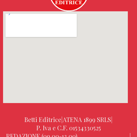
Betti Editrice
|
ATENA 1899 SRLS
|
P. Iva e C.F. 01534330525
REDAZIONE (09.00-13.00)
|