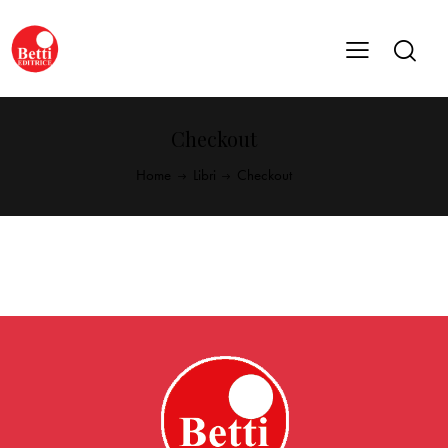
Checkout
Home
Libri
Checkout