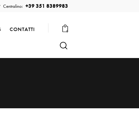
+39 351 8389983
Centralino:
S
CONTATTI
0