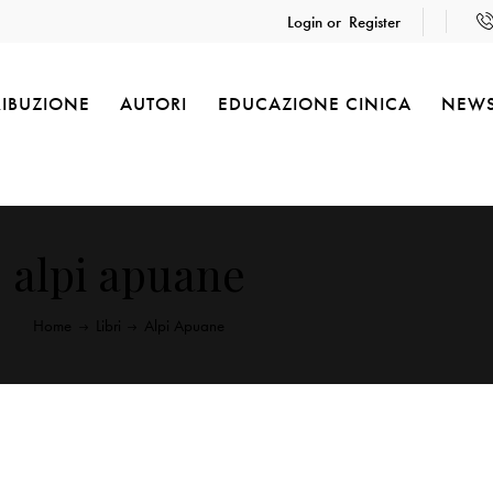
Login or
Register
RIBUZIONE
AUTORI
EDUCAZIONE CINICA
NEW
alpi apuane
Home
Libri
Alpi Apuane