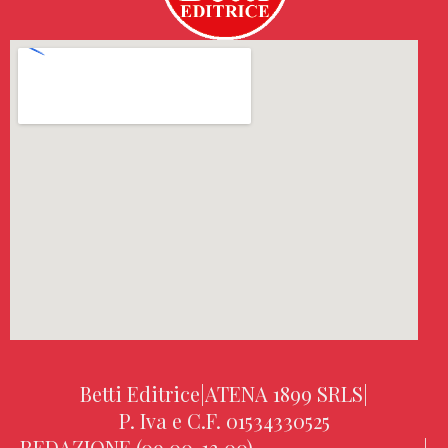
Betti Editrice
|
ATENA 1899 SRLS
|
P. Iva e C.F. 01534330525
REDAZIONE (09.00-13.00)
|