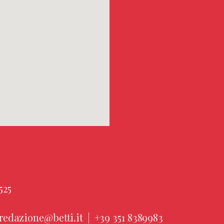
525
redazione@betti.it
|
+39 351 8389983