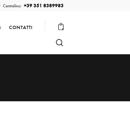
+39 351 8389983
Centralino:
S
CONTATTI
0