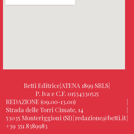
Betti Editrice
|
ATENA 1899 SRLS
|
P. Iva e C.F. 01534330525
REDAZIONE (09.00-13.00)
|
Strada delle Torri Cimate, 14
|
53035 Monteriggioni (SI)
|
redazione@betti.it
|
+39 351 8389983