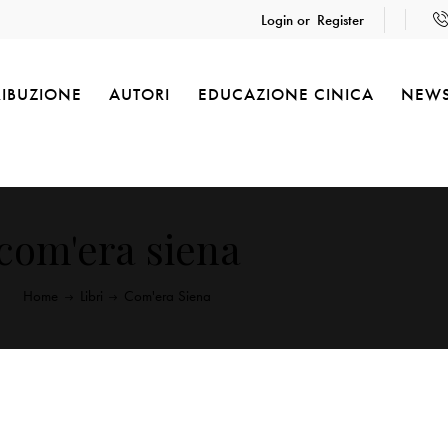
Login or
Register
RIBUZIONE
AUTORI
EDUCAZIONE CINICA
NEW
com'era siena
Home
Libri
Com'era Siena