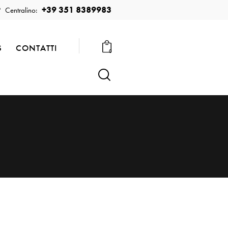
+39 351 8389983
Centralino:
S
CONTATTI
0