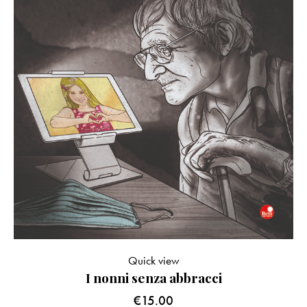
Quick view
I nonni senza abbracci
€
15.00