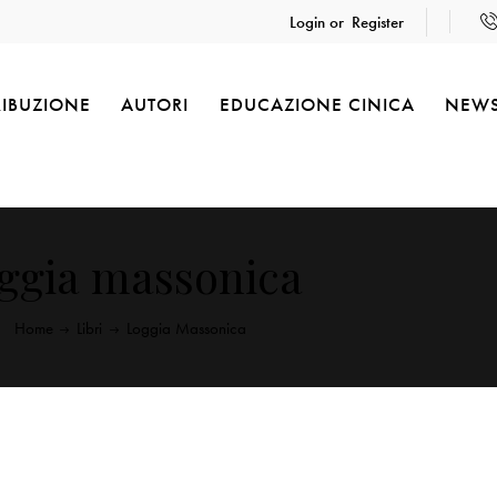
Login or
Register
RIBUZIONE
AUTORI
EDUCAZIONE CINICA
NEW
oggia massonica
Home
Libri
Loggia Massonica