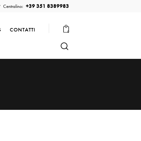
+39 351 8389983
Centralino:
S
CONTATTI
0