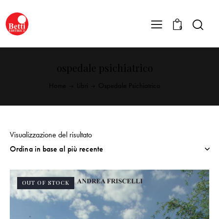
0
ospedale psichiatrico
Home
Libri
Ospedale Psichiatrico
Visualizzazione del risultato
OUT OF STOCK