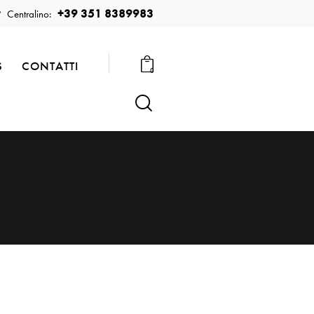
+39 351 8389983
Centralino:
S
CONTATTI
0