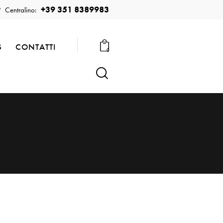
+39 351 8389983
Centralino:
S
CONTATTI
0