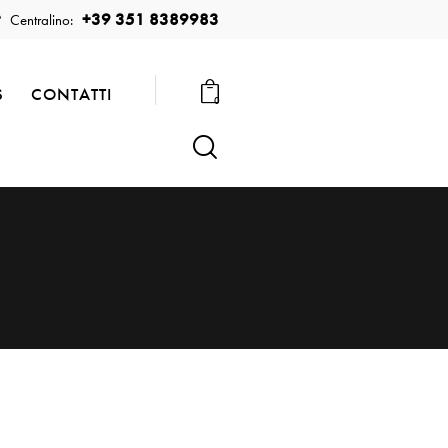
+39 351 8389983
Centralino:
S
CONTATTI
0