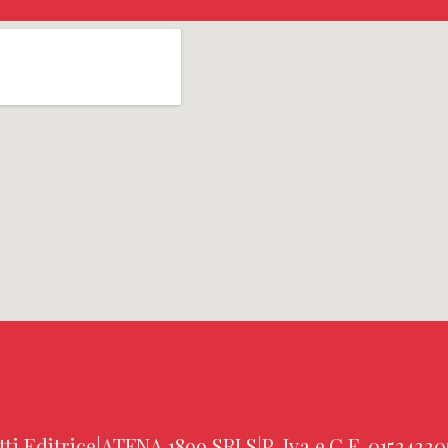
tti Editrice
|
ATENA 1899 SRLS
|
P. Iva e C.F. 01534330