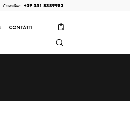
+39 351 8389983
Centralino:
S
CONTATTI
0