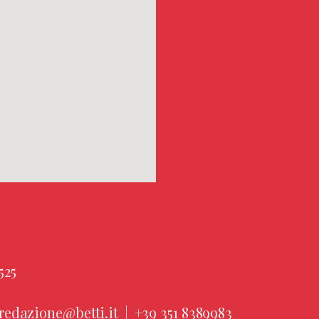
525
redazione@betti.it
|
+39 351 8389983