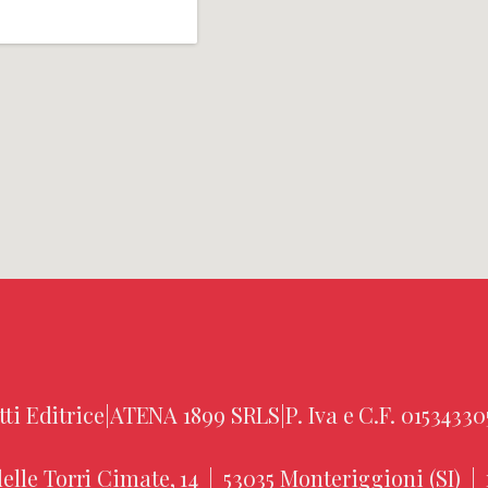
tti Editrice
|
ATENA 1899 SRLS
|
P. Iva e C.F. 01534330
elle Torri Cimate, 14
|
53035 Monteriggioni (SI)
|