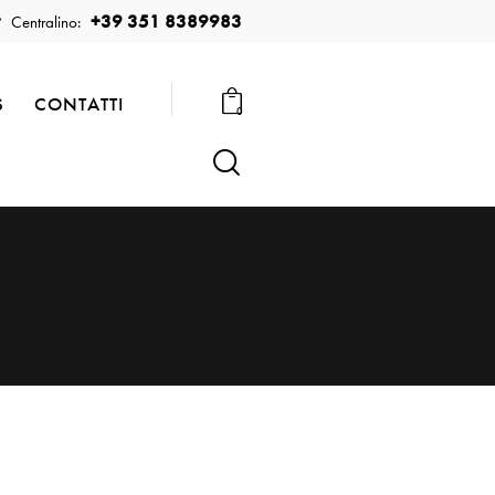
+39 351 8389983
Centralino:
S
CONTATTI
0