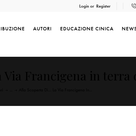
Login or
Register
RIBUZIONE
AUTORI
EDUCAZIONE CINICA
NEW
a Via Francigena in terra 
bri
...
Alla Scoperta Di… La Via Francigena In...