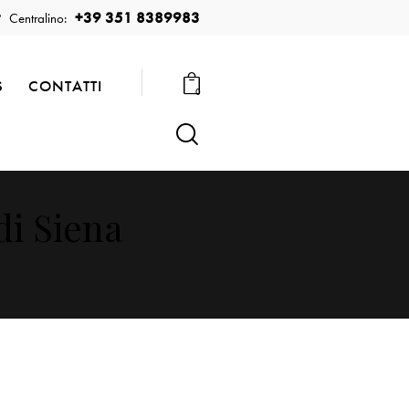
+39 351 8389983
Centralino:
S
CONTATTI
0
di Siena