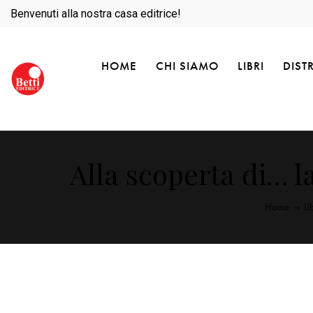
Benvenuti alla nostra casa editrice!
HOME
CHI SIAMO
LIBRI
DIST
Alla scoperta di… l
Home
Li