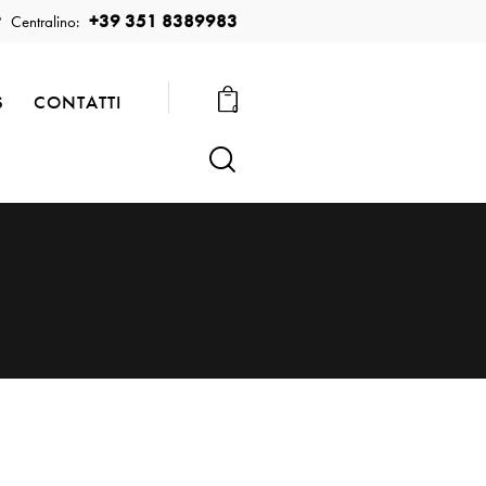
+39 351 8389983
Centralino:
S
CONTATTI
0