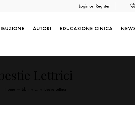
Login or
Register
RIBUZIONE
AUTORI
EDUCAZIONE CINICA
NEW
bestie Lettrici
Home
Libri
...
Bestie Lettrici