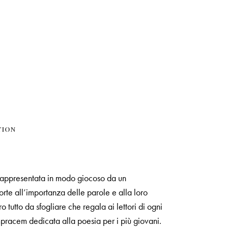
TION
è rappresentata in modo giocoso da un
orte all’importanza delle parole e alla loro
o tutto da sfogliare che regala ai lettori di ogni
ompracem dedicata alla poesia per i più giovani.