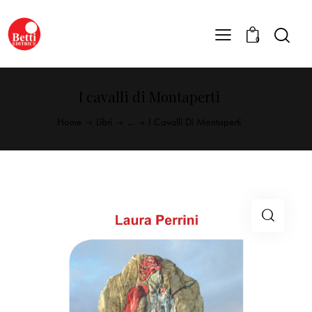
0
I cavalli di Montaperti
Home
Libri
...
I Cavalli Di Montaperti