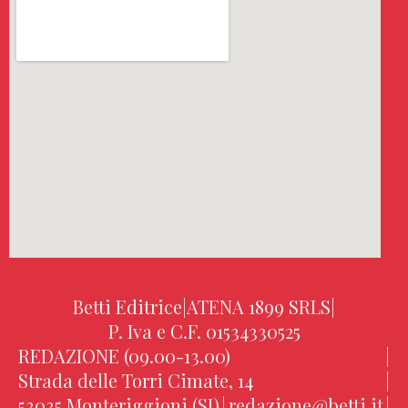
Betti Editrice
|
ATENA 1899 SRLS
|
P. Iva e C.F. 01534330525
REDAZIONE (09.00-13.00)
|
Strada delle Torri Cimate, 14
|
53035 Monteriggioni (SI)
|
redazione@betti.it
|