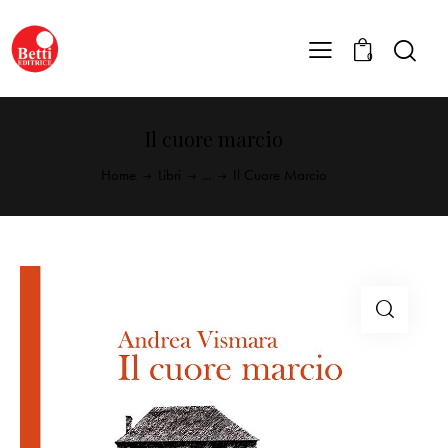
0
Il cuore marcio
Home
Libri
...
Il Cuore Marcio