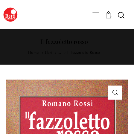
0
Il fazzoletto rosso
Home
Libri
...
Il Fazzoletto Rosso