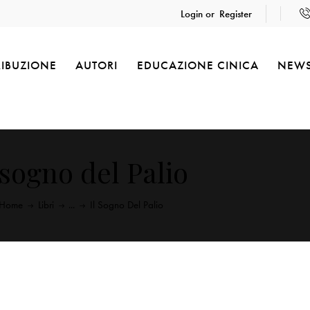
Login or
Register
RIBUZIONE
AUTORI
EDUCAZIONE CINICA
NEW
 sogno del Palio
Home
Libri
...
Il Sogno Del Palio