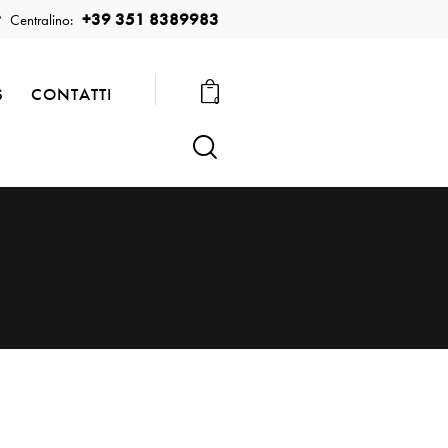
+39 351 8389983
Centralino:
S
CONTATTI
0