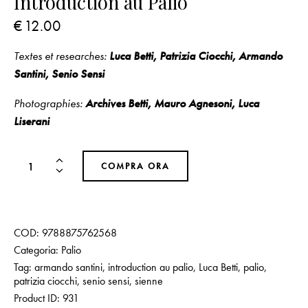
Introduction au Palio
€
12.00
Textes et researches:
Luca Betti, Patrizia Ciocchi, Armando
Santini, Senio Sensi
Photographies:
Archives Betti, Mauro Agnesoni, Luca
Liserani
COMPRA ORA
COD:
9788875762568
Categoria:
Palio
Tag:
armando santini
,
introduction au palio
,
Luca Betti
,
palio
,
patrizia ciocchi
,
senio sensi
,
sienne
Product ID:
931