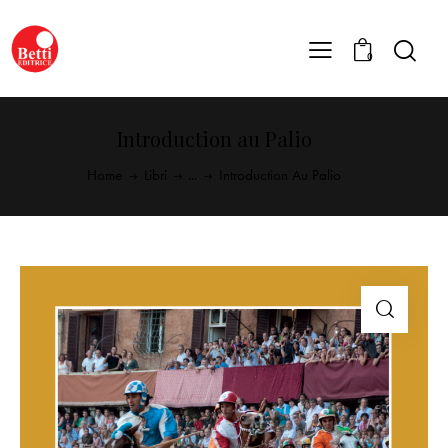
0
Introduction au Palio
Home
Libri
...
Introduction Au Palio