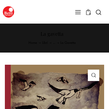
0
La gavetta
Home
Libri
...
La Gavetta