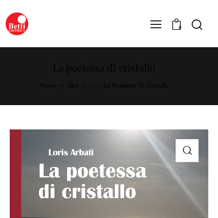
0
La poetessa di cristallo
Home
Libri
...
La Poetessa Di Cristallo