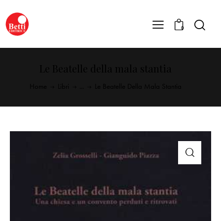
0
Le Beatelle della mala stantia
Home
Libri
...
Le Beatelle Della Mala Stantia