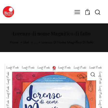
0
Lorenzo di nome Magnifico di fatto
Home
Libri
...
Lorenzo Di Nome Magnifico Di Fatto