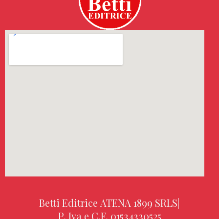
Betti Editrice
|
ATENA 1899 SRLS
|
P. Iva e C.F. 01534330525