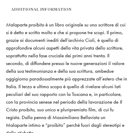
ADDITIONAL INFORMATION
Malaparte proibito
è un libro originale su uno scrittore di cui
si è detto e scritto molto e che si propone tre scopi. Il primo,
grazie ai documenti inediti dell’archivio Cioli, è quello di
approfondire alcuni aspetti della vita privata dello scrittore,
soprattutto nella fase cruciale dei primi anni trenta. Il
secondo, di diffondere presso le nuove generazioni il valore
della sua testimonianza e della sua scrittura, ambedue
oggigiorno paradossalmente più apprezzate all’estero che in
Italia. Il terzo e ultimo scopo è quello di rivelare alcuni lati
peculiari del suo rapporto con la Toscana e, in particolare,
con la provincia senese nel periodo della lavorazione de
Il
Cristo proibito
, suo unico e pluripremiato film, di cui fu
regista. Dalla penna di Massimiliano Bellavista un
Malaparte intimo e “proibito” perché fuori dagli stereotipi e
dalle etichette.