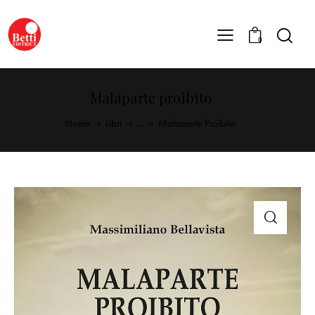
0
Malaparte proibito
Home
Libri
...
Malaparte Proibito