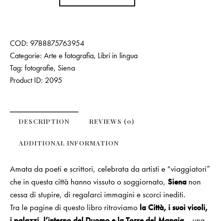
COD:
9788875763954
Categorie:
Arte e fotografia
,
Libri in lingua
Tag:
fotografie
,
Siena
Product ID:
2095
DESCRIPTION
REVIEWS (0)
ADDITIONAL INFORMATION
Amata da poeti e scrittori, celebrata da artisti e “viaggiatori”
che in questa città hanno vissuto o soggiornato,
Siena
non
cessa di stupire, di regalarci immagini e scorci inediti.
Tra le pagine di questo libro ritroviamo
la Città, i suoi vicoli,
i palazzi, l’interno del Duomo e la Torre del Mangia
… una