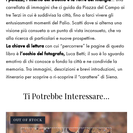
carrellata di immagini che ci guida da Piazza del Campo ai
tre Terzi in cui è suddivisa la città, fino a farci vivere gli
entusiasmanti momenti del Palio. Scatti dove si alterna una
visione più consueta a un punto di vista inconsueto, che va
alla ricerca di particolari e nuove prospettive.
La chiave di lettura
con cui “percorrere” le pagine di questo
libro è
l’occhio del fotografo,
Luca Betti; il suo è lo sguardo
emotivo di chi conosce a fondo la città e ne condivide la
memoria. Tra immagini, descrizioni e brevi introduzioni, un
itinerario per scoprire o ri-scoprire il “carattere” di Siena.
Ti Potrebbe Interessare…
OUT OF STOCK