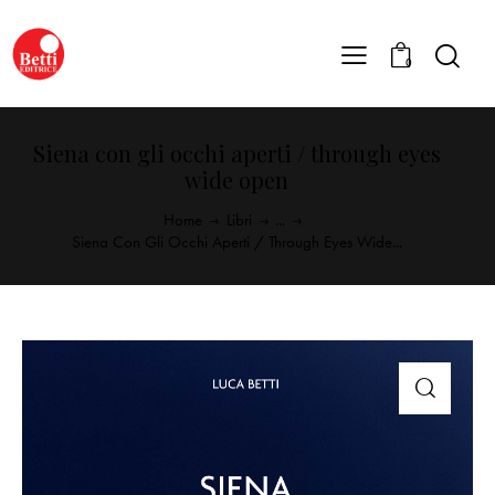
0
Siena con gli occhi aperti / through eyes
wide open
Home
Libri
...
Siena Con Gli Occhi Aperti / Through Eyes Wide...