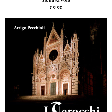
€
9.90