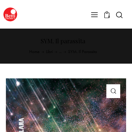
0
SYM. Il parassita
Home
Libri
...
SYM. Il Parassita