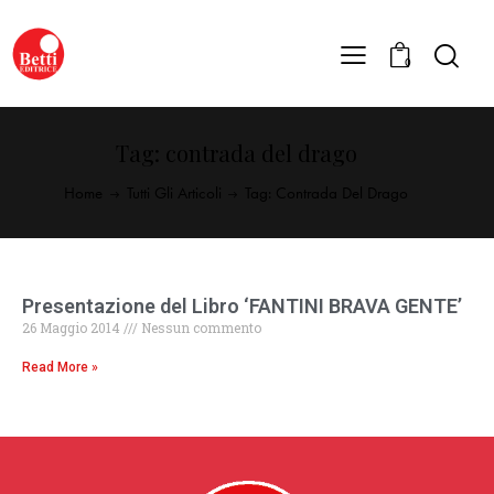
0
Tag: contrada del drago
Home
Tutti Gli Articoli
Tag: Contrada Del Drago
Presentazione del Libro ‘FANTINI BRAVA GENTE’
26 Maggio 2014
Nessun commento
Read More »