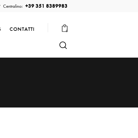
+39 351 8389983
Centralino:
S
CONTATTI
0