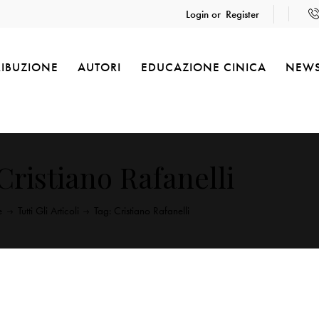
Login or
Register
RIBUZIONE
AUTORI
EDUCAZIONE CINICA
NEW
Cristiano Rafanelli
e
Tutti Gli Articoli
Tag: Cristiano Rafanelli