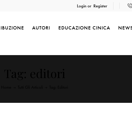
Login or
Register
RIBUZIONE
AUTORI
EDUCAZIONE CINICA
NEW
Tag: editori
Home
Tutti Gli Articoli
Tag: Editori