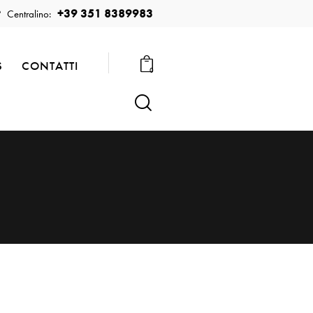
+39 351 8389983
Centralino:
S
CONTATTI
0