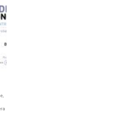
e,
era