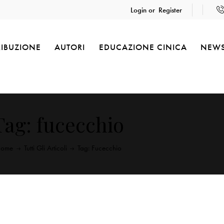
Login or
Register
RIBUZIONE
AUTORI
EDUCAZIONE CINICA
NEW
Tag: fucecchio
ome
Tutti Gli Articoli
Tag: Fucecchio