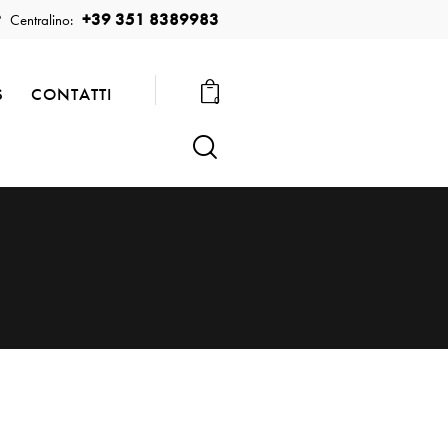
+39 351 8389983
Centralino:
S
CONTATTI
0