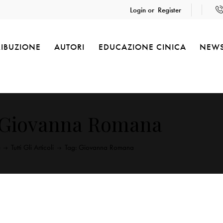
Login or
Register
RIBUZIONE
AUTORI
EDUCAZIONE CINICA
NEW
 Giovanna Romana
e
Tutti Gli Articoli
Tag: Giovanna Romana