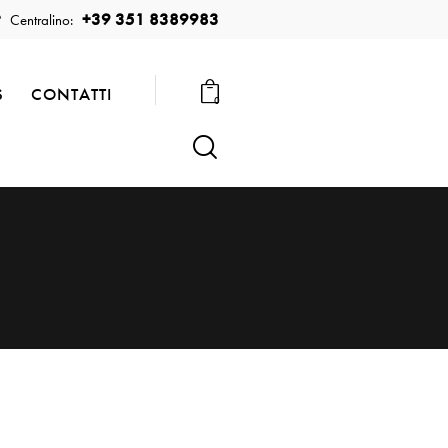
+39 351 8389983
Centralino:
S
CONTATTI
0