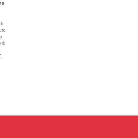
na
di
uto
va
 di
”,