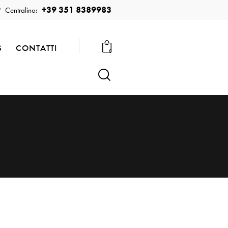
+39 351 8389983
Centralino:
S
CONTATTI
0