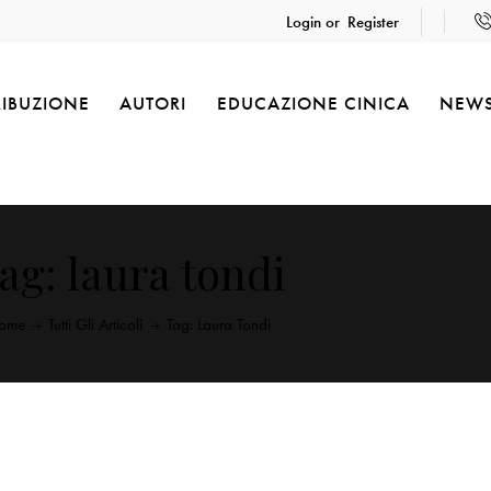
Login or
Register
RIBUZIONE
AUTORI
EDUCAZIONE CINICA
NEW
ag: laura tondi
ome
Tutti Gli Articoli
Tag: Laura Tondi